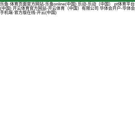
乐鱼·体育页面官方网站-乐鱼online(中国)
乐动-乐动（中国）
pt体育平
(中国)
开云体育官方网站-开云体育（中国）有限公司
华体会开户-华体会
手机端·官方版在线-开云(中国)