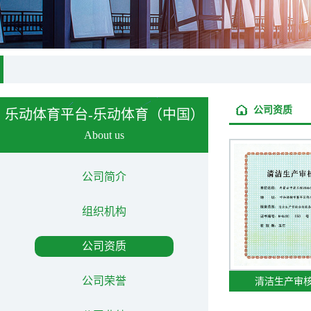
公司资质
乐动体育平台-乐动体育（中国）
About us
公司简介
组织机构
公司资质
公司荣誉
清洁生产审