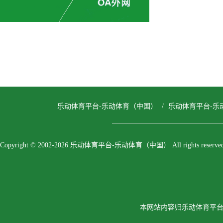
乐动体育平台-乐动体育（中国）
/
乐动体育平台-
Copyright © 2002-2026 乐动体育平台-乐动体育（中国） All rights reserved
本网站内容归乐动体育平台