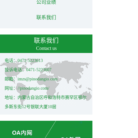
公司业绩
联系我们
联系我们
Contact us
电话：0471-5223613
投诉电话：0471-5223607
邮箱：imzs@pinodangio.com
网址：//pinodangio.com/
地址：内蒙古自治区呼和浩特市赛罕区鄂尔
多斯东街12号银联大厦10层